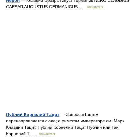
Нерон
— Клавдий Цезарь Август Германик NERO CLAUDIUS
CAESAR AUGUSTUS GERMANICUS …
Википедия
Публий Корнелий Тацит
— Запрос «Тацит»
перенаправляется сюда; о римском императоре см. Марк
Клавдий Тацит. Публий Корнелий Тацит Публий или Гай
Корнелий Т …
Википедия