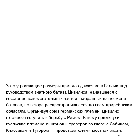
Зато угрожающие размеры приняло движение в Галлии под
руководством знатного батава Цивилиса, начавшееся с
восстания вспомогательных частей, набранных из племени
батавов, но вскоре распространившееся по всем прирейнским
областям. Организуя союз германских племён, Цивилис
готовился вступить в борьбу с Римом. К нему примкнули
галльские племена лингонов и треверов во главе с Сабином,
Классиком и Тутором — представителями местной знати,