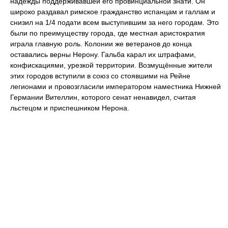
надежды поддерживавшей его провинциальной знати. Он
широко раздавал римское гражданство испанцам и галлам и
снизил на 1/4 подати всем выступившим за него городам. Это
были по преимуществу города, где местная аристократия
играла главную роль. Колонии же ветеранов до конца
оставались верны Нерону. Гальба карал их штрафами,
конфискациями, урезкой территории. Возмущённые жители
этих городов вступили в союз со стоявшими на Рейне
легионами и провозгласили императором наместника Нижней
Германии Вителлин, которого сенат ненавидел, считая
льстецом и приспешником Нерона.