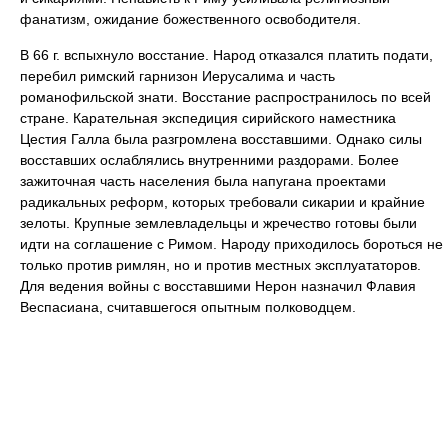
фанатизм, ожидание божественного освободителя.
В 66 г. вспыхнуло восстание. Народ отказался платить подати,
перебил римский гарнизон Иерусалима и часть
романофильской знати. Восстание распространилось по всей
стране. Карательная экспедиция сирийского наместника
Цестия Галла была разгромлена восставшими. Однако силы
восставших ослаблялись внутренними раздорами. Более
зажиточная часть населения была напугана проектами
радикальных реформ, которых требовали сикарии и крайние
зелоты. Крупные землевладельцы и жречество готовы были
идти на соглашение с Римом. Народу приходилось бороться не
только против римлян, но и против местных эксплуататоров.
Для ведения войны с восставшими Нерон назначил Флавия
Веспасиана, считавшегося опытным полководцем.