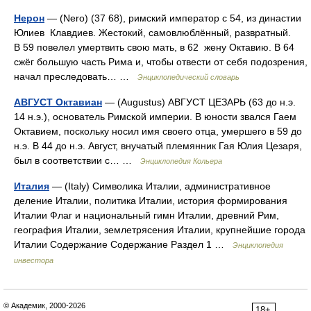
Нерон
— (Nero) (37 68), римский император с 54, из династии
Юлиев Клавдиев. Жестокий, самовлюблённый, развратный.
В 59 повелел умертвить свою мать, в 62 жену Октавию. В 64
сжёг большую часть Рима и, чтобы отвести от себя подозрения,
начал преследовать… …
Энциклопедический словарь
АВГУСТ Октавиан
— (Augustus) АВГУСТ ЦЕЗАРЬ (63 до н.э.
14 н.э.), основатель Римской империи. В юности звался Гаем
Октавием, поскольку носил имя своего отца, умершего в 59 до
н.э. В 44 до н.э. Август, внучатый племянник Гая Юлия Цезаря,
был в соответствии с… …
Энциклопедия Кольера
Италия
— (Italy) Символика Италии, административное
деление Италии, политика Италии, история формирования
Италии Флаг и национальный гимн Италии, древний Рим,
география Италии, землетрясения Италии, крупнейшие города
Италии Содержание Содержание Раздел 1 …
Энциклопедия
инвестора
© Академик, 2000-2026
18+