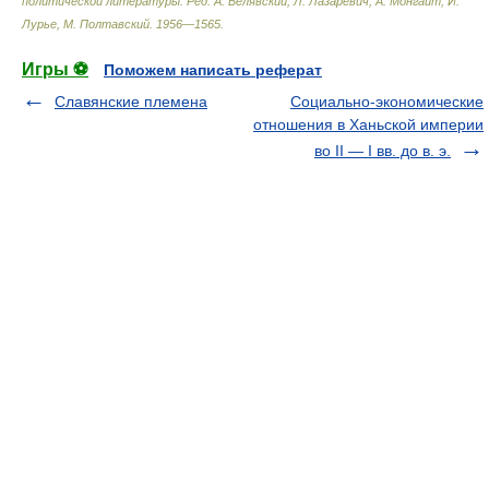
политической литературы
.
Ред. А. Белявский, Л. Лазаревич, А. Монгайт, И.
Лурье, М. Полтавский
.
1956—1565
.
Игры ⚽
Поможем написать реферат
Славянские племена
Социально-экономические
отношения в Ханьской империи
во II — I вв. до в. э.