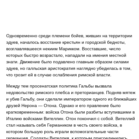
Одновременно среди племени бойев, живших на территории
эдуев, началось восстание крестьян и городской бедноты,
возглавлявшееся некиим Марикком. Восставшие, число
которых быстро возрастало, нападали на имения местной
знати. Движение было подавлено главным образом силами
эдуев, но галльская аристократия наглядно убедилась в том,
что грозит ей в случае ослабления римской власти.
Между тем просенатская политика Гальбы вызвала
недовольство римского плебса и преторианцев. Подняв мятеж
и убив Гальбу, они сделали императором одного из ближайших
друзей Нерона — Отона. Однако и его правление было
кратковременным: войска Отона были разбиты вступившими в
Италию войсками Вителлин. Отон покончил с собой. Вителлий
стал называть себя Германиком в честь своего войска, в
котором большую роль играли вспомогательные части
германцев. Солдаты Вителлия, к которым присоединились