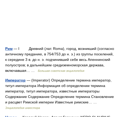
Рим
— I Древний (лат. Roma), город, возникший (согласно
античному преданию, в 754/753 до н. э.) из группы поселений,
к середине 3 в. до н. э. подчинивший себе весь Апеннинский
полуостров; в дальнейшем средиземноморская держава,
включавшая… …
Большая советская энциклопедия
Император
— (Imperator) Определение термина император,
титул императора Информация об определении термина
император, титул императора, известные императоры
Содержание Содержание Определение термина Становление
и расцвет Римской империи Известные римские… …
Энциклопедия инвестора