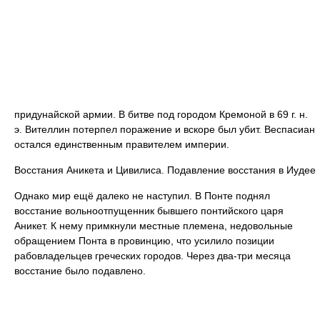
придунайской армии. В битве под городом Кремоной в 69 г. н.
э. Вителлин потерпел поражение и вскоре был убит. Веспасиан
остался единственным правителем империи.
Восстания Аникета и Цивилиса. Подавление восстания в Иудее
Однако мир ещё далеко не наступил. В Понте поднял
восстание вольноотпущенник бывшего понтийского царя
Аникет. К нему примкнули местные племена, недовольные
обращением Понта в провинцию, что усилило позиции
рабовладельцев греческих городов. Через два-три месяца
восстание было подавлено.