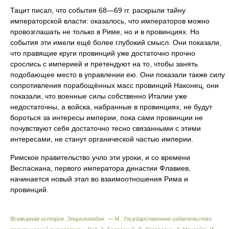
Тацит писал, что события 68—69 гг. раскрыли тайну
императорской власти: оказалось, что императоров можно
провозглашать не только в Риме, но и в провинциях. Но
события эти имели ещё более глубокий смысл. Они показали,
что правящие круги провинций уже достаточно прочно
срослись с империей и претендуют на то, чтобы занять
подобающее место в управлении ею. Они показали также силу
сопротивления порабощённых масс провинций Наконец, они
показали, что военные силы собственно Италии уже
недостаточны, а войска, набранные в провинциях, не будут
бороться за интересы империи, пока сами провинции не
почувствуют себя достаточно тесно связанными с этими
интересами, не станут органической частью империи.
Римское правительство учло эти уроки, и со времени
Веспасиана, первого императора династии Флавиев,
начинается новый этап во взаимоотношения Рима и
провинций.
Всемирная история. Энциклопедия. — М.: Государственное издательство