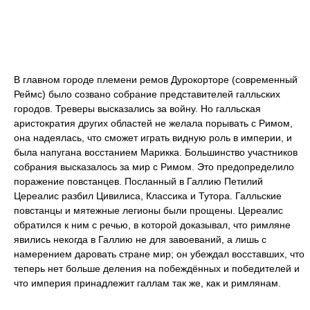
В главном городе племени ремов Дурокорторе (современный
Реймс) было созвано собрание представителей галльских
городов. Треверы высказались за войну. Но галльская
аристократия других областей не желала порывать с Римом,
она надеялась, что сможет играть видную роль в империи, и
была напугана восстанием Марикка. Большинство участников
собрания высказалось за мир с Римом. Это предопределило
поражение повстанцев. Посланный в Галлию Петилий
Цереалис разбил Цивилиса, Классика и Тутора. Галльские
повстанцы и мятежные легионы были прощены. Цереалис
обратился к ним с речью, в которой доказывал, что римляне
явились некогда в Галлию не для завоеваний, а лишь с
намерением даровать стране мир; он убеждал восставших, что
теперь нет больше деления на побеждённых и победителей и
что империя принадлежит галлам так же, как и римлянам.