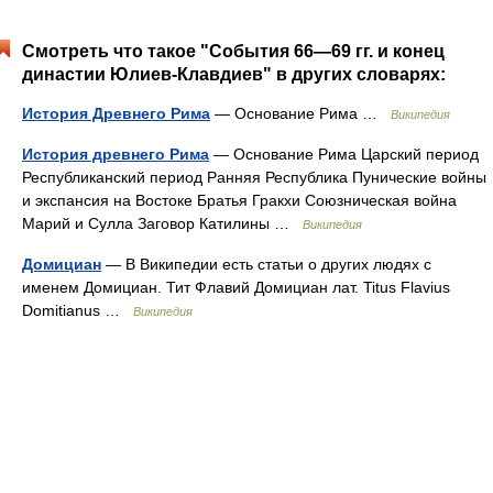
Смотреть что такое "События 66—69 гг. и конец
династии Юлиев-Клавдиев" в других словарях:
История Древнего Рима
— Основание Рима …
Википедия
История древнего Рима
— Основание Рима Царский период
Республиканский период Ранняя Республика Пунические войны
и экспансия на Востоке Братья Гракхи Союзническая война
Марий и Сулла Заговор Катилины …
Википедия
Домициан
— В Википедии есть статьи о других людях с
именем Домициан. Тит Флавий Домициан лат. Titus Flavius
Domitianus …
Википедия