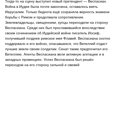
Тогда-то на сцену выступил новый претендент — Веспасиан.
Война в Иудее была почти закончена, оставалось взять
Иерусалим. Только беднота ещё сохраняла верность знамени
борьбы с Римом и продолжала сопротивление.
Землевладельцы, священники, купцы переходили на сторону
Веспасиана. Среди них был прославившийся впоследствии
своим сочинением об Иудейской войне писатель Иосиф,
получивший позднее римское имя Флавий. Веспасиана охотно
поддержало и его войско, опасавшееся, что Вителлий отдаст
лучшие земли своим солдатам. Сенат также предпочитал его
Вителлию. Агенты Веспасиана вели активную агитацию и в
западных провинциях. Успех Веспасиана был решён
переходом на его сторону сильной и свежей