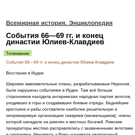
Всемирная история. Энциклопедия
События 66—69 гг. и конец
династии Юлиев-Клавдиев
Толкование
События 66—69 гг. и конец династии Юлиев-Клавдиев
Восстание в Иудее
Широкие завоевательные планы, разрабатываемые Нероном,
были нарушены событиями в Иудее. Там всё больше
сторонников находила антиримская народная партия зелотов,
уходивших в горы и создававших боевые отряды. Беднейшие
крестьяне и рабы составляли наиболее решительную и
непримиримую организацию сикариев (кинжальщиков), члены
которой нападали на римлян и местных богачей. Римские
прокураторы жестоко расправлялись с захваченными зелотами
и сикариями. Ненависть к Риму усиливала религиозный